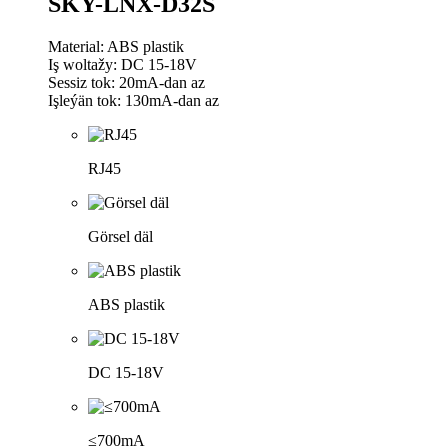
SKY-LNX-D32S
Material: ABS plastik
Iş woltažy: DC 15-18V
Sessiz tok: 20mA-dan az
Işleýän tok: 130mA-dan az
RJ45
Görsel däl
ABS plastik
DC 15-18V
≤700mA