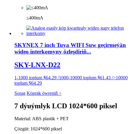
≤400mA
SKYNEX 7 inch Tuya WIFI Suw geçirmeýän
wideo interkomyny özleşdiriň...
SKY-LNX-D22
1-1000 toplum $64.29 /1000-10000 toplum $61.43 />10000
toplum $64.29
Sorag
Köpräk öwreniň >
7 dýuýmlyk LCD 1024*600 piksel
Material: ABS plastik + PET
Çözgüt: 1024*600 piksel