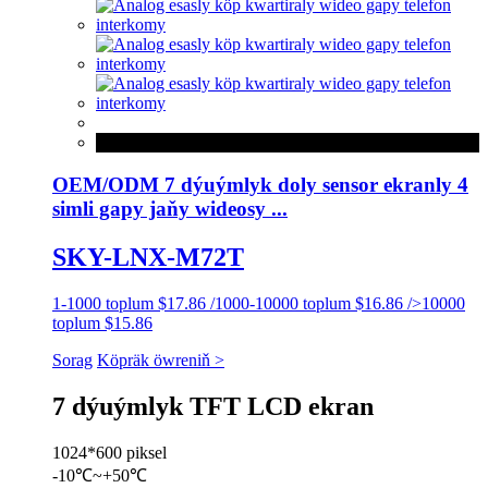
OEM/ODM 7 dýuýmlyk doly sensor ekranly 4
simli gapy jaňy wideosy ...
SKY-LNX-M72T
1-1000 toplum $17.86 /1000-10000 toplum $16.86 />10000
toplum $15.86
Sorag
Köpräk öwreniň >
7 dýuýmlyk TFT LCD ekran
1024*600 piksel
-10℃~+50℃