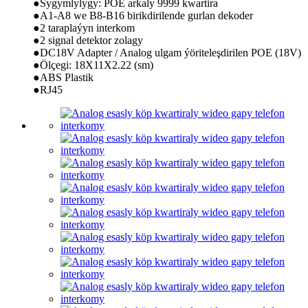
●Sygymlylygy: POE arkaly 9999 kwartira
●A1-A8 we B8-B16 birikdirilende gurlan dekoder
●2 taraplaýyn interkom
●2 signal detektor zolagy
●DC18V Adapter / Analog ulgam ýöriteleşdirilen POE (18V)
●Ölçegi: 18X11X2.22 (sm)
●ABS Plastik
●RJ45