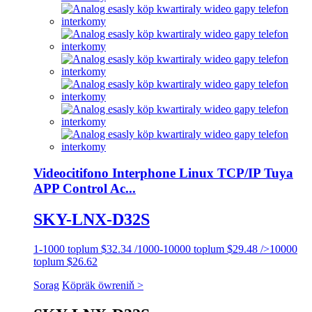
Videocitifono Interphone Linux TCP/IP Tuya
APP Control Ac...
SKY-LNX-D32S
1-1000 toplum $32.34 /1000-10000 toplum $29.48 />10000
toplum $26.62
Sorag
Köpräk öwreniň >