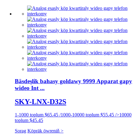
Bäsdeşlik bahasy goldawy 9999 Apparat gapy
wideo Int ...
SKY-LNX-D32S
1-1000 toplum $65.45 /1000-10000 toplum $55.45 />10000
toplum $45.45
Sorag
Köpräk öwreniň >