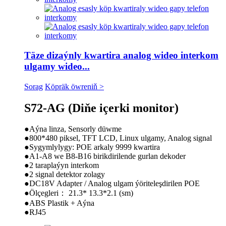
Täze dizaýnly kwartira analog wideo interkom
ulgamy wideo...
Sorag
Köpräk öwreniň >
S72-AG (Diňe içerki monitor)
●Aýna linza, Sensorly düwme
●800*480 piksel, TFT LCD, Linux ulgamy, Analog signal
●Sygymlylygy: POE arkaly 9999 kwartira
●A1-A8 we B8-B16 birikdirilende gurlan dekoder
●2 taraplaýyn interkom
●2 signal detektor zolagy
●DC18V Adapter / Analog ulgam ýöriteleşdirilen POE
●Ölçegleri： 21.3* 13.3*2.1 (sm)
●ABS Plastik + Aýna
●RJ45