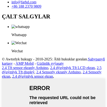
info@farhd.com
+86 188 2370 9809
ÇALT SALGYLAR
Whatsapp
Wechat
© Awtorlyk hukugy - 2010-2025: Ähli hukuklar goralan.
Sahypanyň
kartasy
-
AMP Mobil
-
Gizlinlik syýasaty
2.4 Tft sensor ekranly Arduino
,
2.4 dýuýmlyk Tft LCD ekran
,
2.5
dýuýmlyk Tft displeý
,
2.4 Sensorly ekranly Arduino
,
2.4 Sensorly
ekran
,
2.4 dýuýmlyk sensor ekran
,