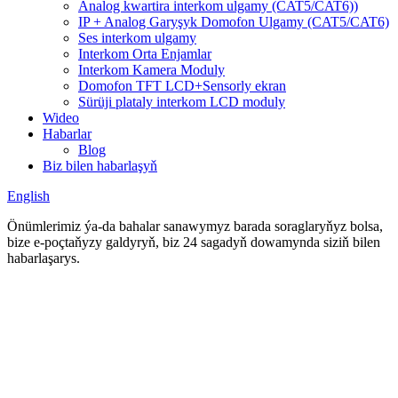
Analog kwartira interkom ulgamy (CAT5/CAT6))
IP + Analog Garyşyk Domofon Ulgamy (CAT5/CAT6)
Ses interkom ulgamy
Interkom Orta Enjamlar
Interkom Kamera Moduly
Domofon TFT LCD+Sensorly ekran
Sürüji plataly interkom LCD moduly
Wideo
Habarlar
Blog
Biz bilen habarlaşyň
English
Önümlerimiz ýa-da bahalar sanawymyz barada soraglaryňyz bolsa,
bize e-poçtaňyzy galdyryň, biz 24 sagadyň dowamynda siziň bilen
habarlaşarys.