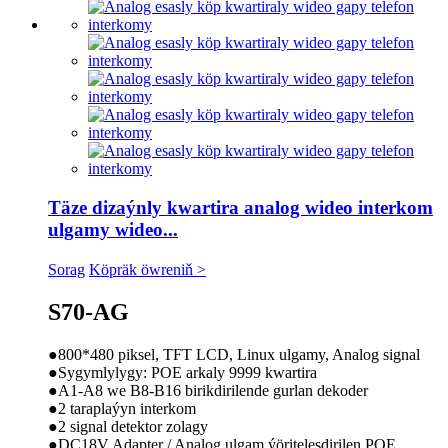
Täze dizaýnly kwartira analog wideo interkom
ulgamy wideo...
Sorag
Köpräk öwreniň >
S70-AG
●800*480 piksel, TFT LCD, Linux ulgamy, Analog signal
●Sygymlylygy: POE arkaly 9999 kwartira
●A1-A8 we B8-B16 birikdirilende gurlan dekoder
●2 taraplaýyn interkom
●2 signal detektor zolagy
●DC18V Adapter / Analog ulgam ýöriteleşdirilen POE