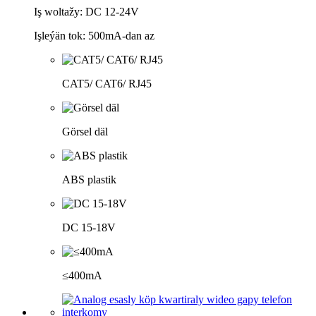
Iş woltažy: DC 12-24V
Işleýän tok: 500mA-dan az
CAT5/ CAT6/ RJ45
Görsel däl
ABS plastik
DC 15-18V
≤400mA