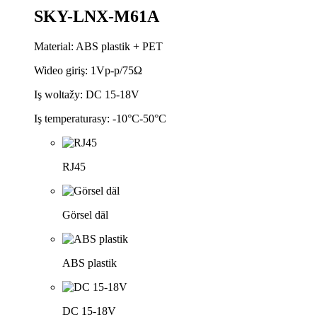
SKY-LNX-M61A
Material: ABS plastik + PET
Wideo giriş: 1Vp-p/75Ω
Iş woltažy: DC 15-18V
Iş temperaturasy: -10°C-50°C
RJ45
Görsel däl
ABS plastik
DC 15-18V