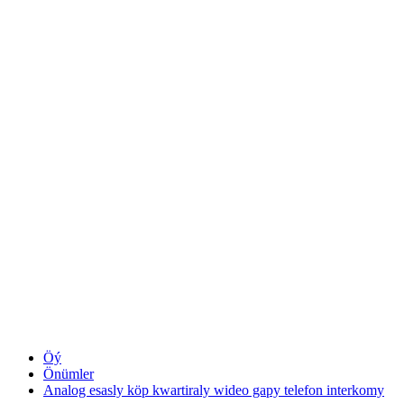
Öý
Önümler
Analog esasly köp kwartiraly wideo gapy telefon interkomy