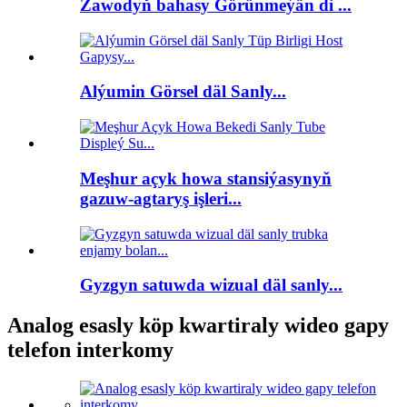
Zawodyň bahasy Görünmeýän di ...
Alýumin Görsel däl Sanly...
Meşhur açyk howa stansiýasynyň
gazuw-agtaryş işleri...
Gyzgyn satuwda wizual däl sanly...
Analog esasly köp kwartiraly wideo gapy
telefon interkomy