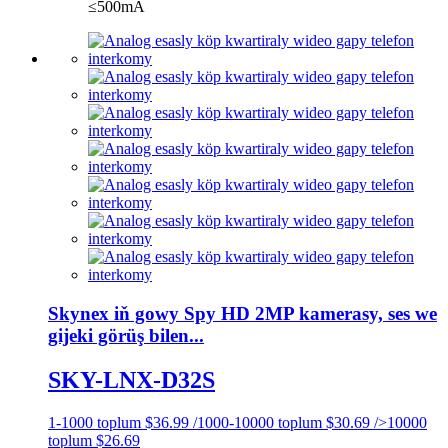
≤500mA
Skynex iň gowy Spy HD 2MP kamerasy, ses we
gijeki görüş bilen...
SKY-LNX-D32S
1-1000 toplum $36.99 /1000-10000 toplum $30.69 />10000
toplum $26.69