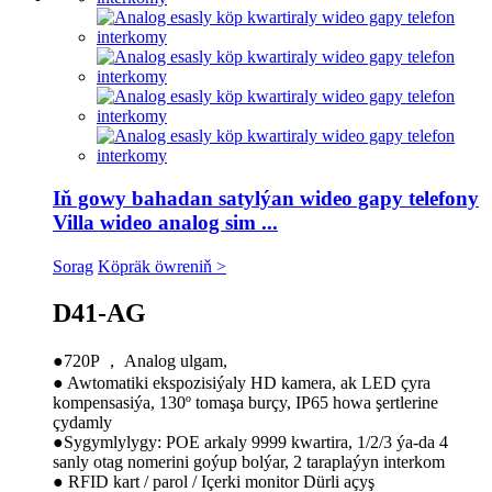
Iň gowy bahadan satylýan wideo gapy telefony
Villa wideo analog sim ...
Sorag
Köpräk öwreniň >
D41-AG
●720P ， Analog ulgam,
● Awtomatiki ekspozisiýaly HD kamera, ak LED çyra
kompensasiýa, 130º tomaşa burçy, IP65 howa şertlerine
çydamly
●Sygymlylygy: POE arkaly 9999 kwartira, 1/2/3 ýa-da 4
sanly otag nomerini goýup bolýar, 2 taraplaýyn interkom
● RFID kart / parol / Içerki monitor Dürli açyş