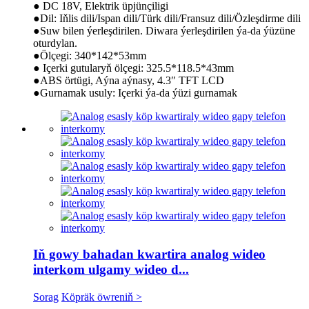
● DC 18V, Elektrik üpjünçiligi
●Dil: Iňlis dili/Ispan dili/Türk dili/Fransuz dili/Özleşdirme dili
●Suw bilen ýerleşdirilen. Diwara ýerleşdirilen ýa-da ýüzüne
oturdylan.
●Ölçegi: 340*142*53mm
● Içerki gutularyň ölçegi: 325.5*118.5*43mm
●ABS örtügi, Aýna aýnasy, 4.3″ TFT LCD
●Gurnamak usuly: Içerki ýa-da ýüzi gurnamak
Iň gowy bahadan kwartira analog wideo
interkom ulgamy wideo d...
Sorag
Köpräk öwreniň >