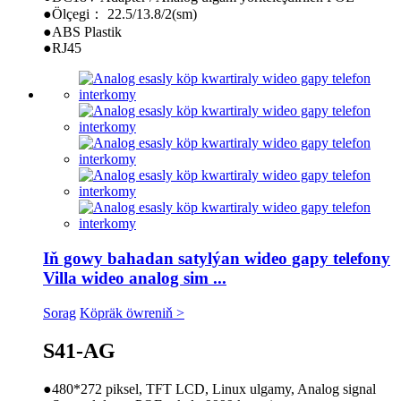
●Ölçegi： 22.5/13.8/2(sm)
●ABS Plastik
●RJ45
Iň gowy bahadan satylýan wideo gapy telefony
Villa wideo analog sim ...
Sorag
Köpräk öwreniň >
S41-AG
●480*272 piksel, TFT LCD, Linux ulgamy, Analog signal