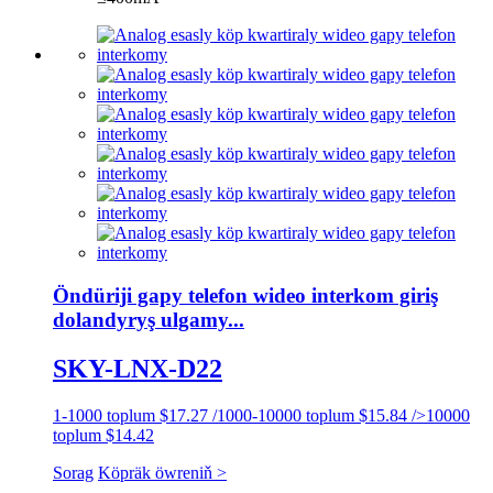
Öndüriji gapy telefon wideo interkom giriş
dolandyryş ulgamy...
SKY-LNX-D22
1-1000 toplum $17.27 /1000-10000 toplum $15.84 />10000
toplum $14.42
Sorag
Köpräk öwreniň >