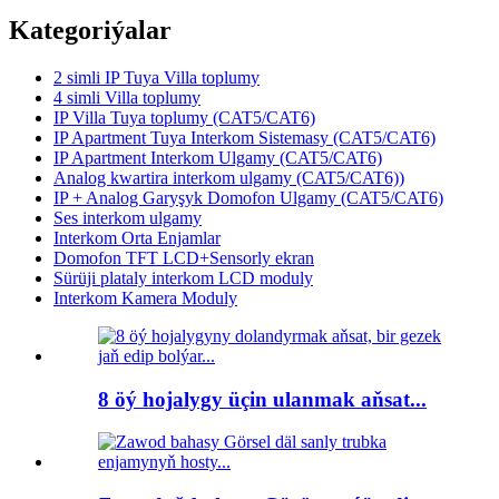
Kategoriýalar
2 simli IP Tuya Villa toplumy
4 simli Villa toplumy
IP Villa Tuya toplumy (CAT5/CAT6)
IP Apartment Tuya Interkom Sistemasy (CAT5/CAT6)
IP Apartment Interkom Ulgamy (CAT5/CAT6)
Analog kwartira interkom ulgamy (CAT5/CAT6))
IP + Analog Garyşyk Domofon Ulgamy (CAT5/CAT6)
Ses interkom ulgamy
Interkom Orta Enjamlar
Domofon TFT LCD+Sensorly ekran
Sürüji plataly interkom LCD moduly
Interkom Kamera Moduly
8 öý hojalygy üçin ulanmak aňsat...