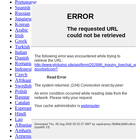
Portuguese
Spanish
Russian
Japanese
Korean
Arabic
Irish
Greek
Turkish
Italian
Danish
Romanian
Indonesian
Czech
Afrikaans
Swedish
Polish
Basque
Catalan
Esperanto
Hindi
Lao
Albanian
Amharic
Armenian