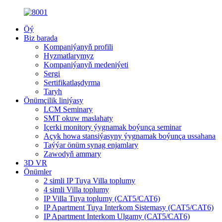
Öý
Biz barada
Kompaniýanyň profili
Hyzmatlarymyz
Kompaniýanyň medeniýeti
Sergi
Sertifikatlaşdyrma
Taryh
Önümçilik liniýasy
LCM Seminary
SMT okuw maslahaty
Içerki monitory ýygnamak boýunça seminar
Açyk howa stansiýasyny ýygnamak boýunça ussahana
Taýýar önüm synag enjamlary
Zawodyň ammary
3D VR
Önümler
2 simli IP Tuya Villa toplumy
4 simli Villa toplumy
IP Villa Tuya toplumy (CAT5/CAT6)
IP Apartment Tuya Interkom Sistemasy (CAT5/CAT6)
IP Apartment Interkom Ulgamy (CAT5/CAT6)