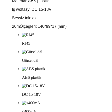
Material: ABS plastik
Iş woltažy: DC 15-18V
Sessiz tok: az
20mÖlçegleri: 140*99*17 (mm)
RJ45
Görsel däl
ABS plastik
DC 15-18V
≤400mA