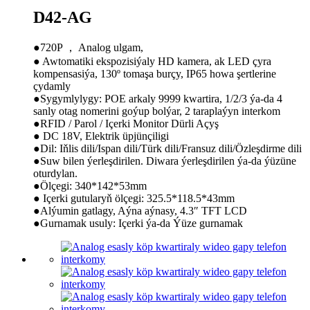
D42-AG
●720P ， Analog ulgam,
● Awtomatiki ekspozisiýaly HD kamera, ak LED çyra
kompensasiýa, 130º tomaşa burçy, IP65 howa şertlerine
çydamly
●Sygymlylygy: POE arkaly 9999 kwartira, 1/2/3 ýa-da 4
sanly otag nomerini goýup bolýar, 2 taraplaýyn interkom
●RFID / Parol / Içerki Monitor Dürli Açyş
● DC 18V, Elektrik üpjünçiligi
●Dil: Iňlis dili/Ispan dili/Türk dili/Fransuz dili/Özleşdirme dili
●Suw bilen ýerleşdirilen. Diwara ýerleşdirilen ýa-da ýüzüne
oturdylan.
●Ölçegi: 340*142*53mm
● Içerki gutularyň ölçegi: 325.5*118.5*43mm
●Alýumin gatlagy, Aýna aýnasy, 4.3″ TFT LCD
●Gurnamak usuly: Içerki ýa-da Ýüze gurnamak