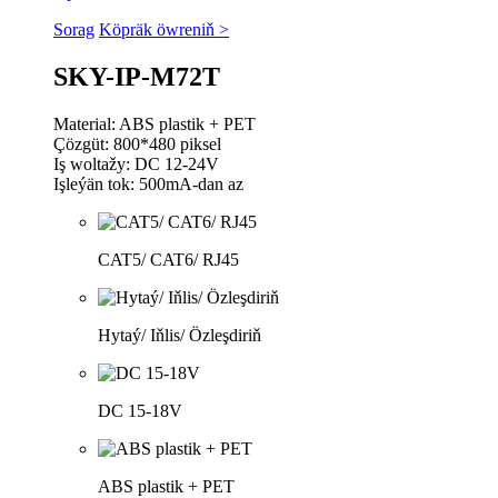
Sorag
Köpräk öwreniň >
SKY-IP-M72T
Material: ABS plastik + PET
Çözgüt: 800*480 piksel
Iş woltažy: DC 12-24V
Işleýän tok: 500mA-dan az
CAT5/ CAT6/ RJ45
Hytaý/ Iňlis/ Özleşdiriň
DC 15-18V
ABS plastik + PET