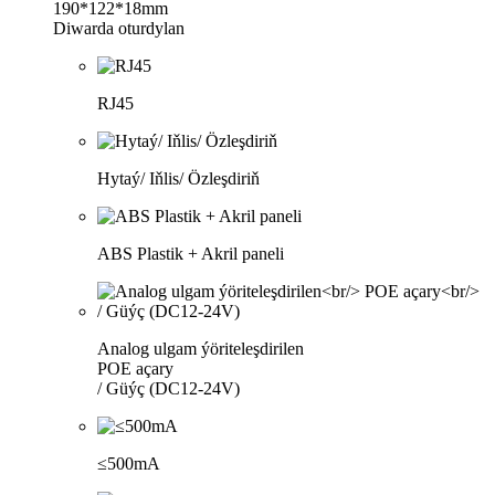
190*122*18mm
Diwarda oturdylan
RJ45
Hytaý/ Iňlis/ Özleşdiriň
ABS Plastik + Akril paneli
Analog ulgam ýöriteleşdirilen
POE açary
/ Güýç (DC12-24V)
≤500mA