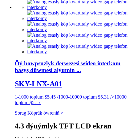
Öý howpsuzlyk derwezesi wideo interkom
basyş düwmesi alýumin ...
SKY-LNX-A01
1-1000 toplum $5.45 /1000-10000 toplum $5.31 />10000
toplum $5.17
Sorag
Köpräk öwreniň >
4.3 dýuýmlyk TFT LCD ekran