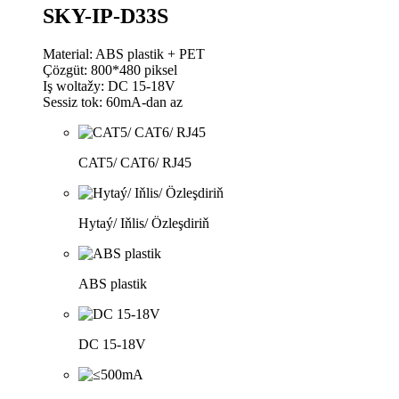
SKY-IP-D33S
Material: ABS plastik + PET
Çözgüt: 800*480 piksel
Iş woltažy: DC 15-18V
Sessiz tok: 60mA-dan az
CAT5/ CAT6/ RJ45
Hytaý/ Iňlis/ Özleşdiriň
ABS plastik
DC 15-18V