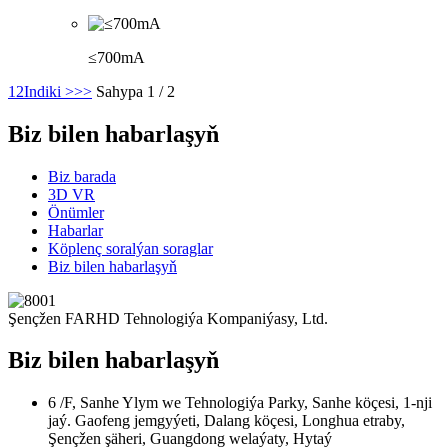
≤700mA
1
2
Indiki >
>>
Sahypa 1 / 2
Biz bilen habarlaşyň
Biz barada
3D VR
Önümler
Habarlar
Köplenç soralýan soraglar
Biz bilen habarlaşyň
Şençžen FARHD Tehnologiýa Kompaniýasy, Ltd.
Biz bilen habarlaşyň
6 /F, Sanhe Ylym we Tehnologiýa Parky, Sanhe köçesi, 1-nji
jaý. Gaofeng jemgyýeti, Dalang köçesi, Longhua etraby,
Şençžen şäheri, Guangdong welaýaty, Hytaý