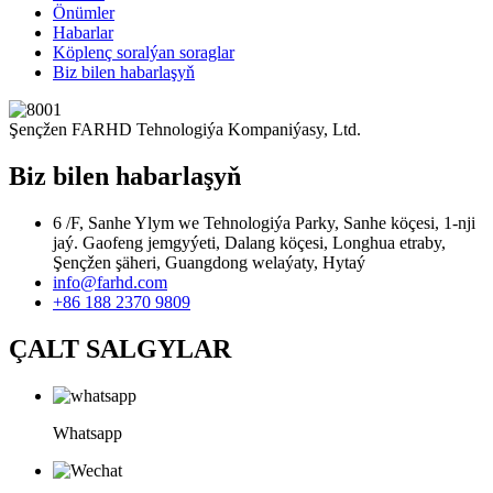
Önümler
Habarlar
Köplenç soralýan soraglar
Biz bilen habarlaşyň
Şençžen FARHD Tehnologiýa Kompaniýasy, Ltd.
Biz bilen habarlaşyň
6 /F, Sanhe Ylym we Tehnologiýa Parky, Sanhe köçesi, 1-nji
jaý. Gaofeng jemgyýeti, Dalang köçesi, Longhua etraby,
Şençžen şäheri, Guangdong welaýaty, Hytaý
info@farhd.com
+86 188 2370 9809
ÇALT SALGYLAR
Whatsapp