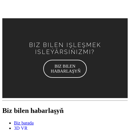
BIZ BILEN IŞLEŞMEK
ISLEÝÄRSIŇIZMI?
BIZ BILEN
HABARLAŞYŇ
Biz bilen habarlaşyň
Biz barada
3D VR