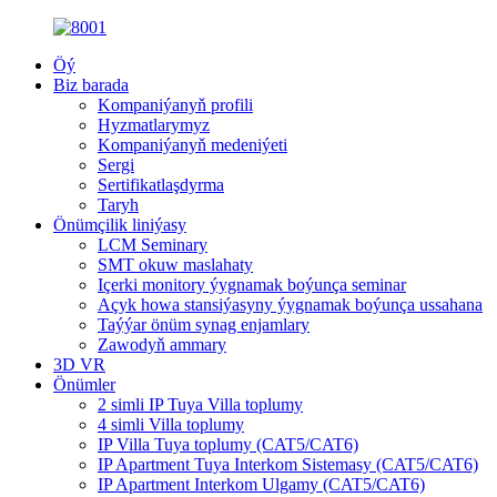
Öý
Biz barada
Kompaniýanyň profili
Hyzmatlarymyz
Kompaniýanyň medeniýeti
Sergi
Sertifikatlaşdyrma
Taryh
Önümçilik liniýasy
LCM Seminary
SMT okuw maslahaty
Içerki monitory ýygnamak boýunça seminar
Açyk howa stansiýasyny ýygnamak boýunça ussahana
Taýýar önüm synag enjamlary
Zawodyň ammary
3D VR
Önümler
2 simli IP Tuya Villa toplumy
4 simli Villa toplumy
IP Villa Tuya toplumy (CAT5/CAT6)
IP Apartment Tuya Interkom Sistemasy (CAT5/CAT6)
IP Apartment Interkom Ulgamy (CAT5/CAT6)