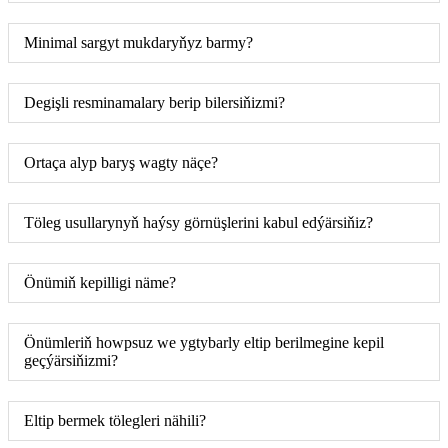
Minimal sargyt mukdaryňyz barmy?
Degişli resminamalary berip bilersiňizmi?
Ortaça alyp baryş wagty näçe?
Töleg usullarynyň haýsy görnüşlerini kabul edýärsiňiz?
Önümiň kepilligi näme?
Önümleriň howpsuz we ygtybarly eltip berilmegine kepil
geçýärsiňizmi?
Eltip bermek tölegleri nähili?