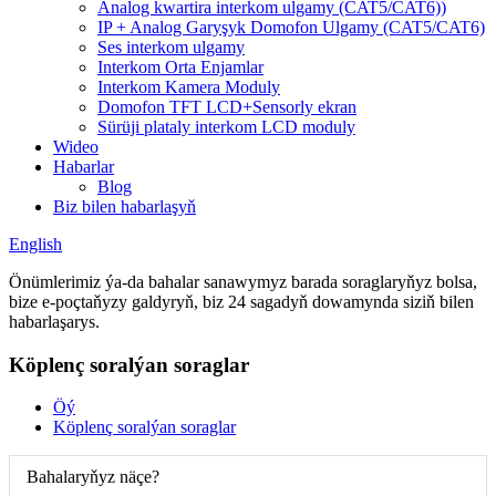
Analog kwartira interkom ulgamy (CAT5/CAT6))
IP + Analog Garyşyk Domofon Ulgamy (CAT5/CAT6)
Ses interkom ulgamy
Interkom Orta Enjamlar
Interkom Kamera Moduly
Domofon TFT LCD+Sensorly ekran
Sürüji plataly interkom LCD moduly
Wideo
Habarlar
Blog
Biz bilen habarlaşyň
English
Önümlerimiz ýa-da bahalar sanawymyz barada soraglaryňyz bolsa,
bize e-poçtaňyzy galdyryň, biz 24 sagadyň dowamynda siziň bilen
habarlaşarys.
Köplenç soralýan soraglar
Öý
Köplenç soralýan soraglar
Bahalaryňyz näçe?