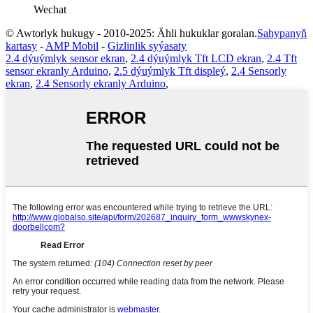
Wechat
© Awtorlyk hukugy - 2010-2025: Ähli hukuklar goralan.
Sahypanyň
kartasy
-
AMP Mobil
-
Gizlinlik syýasaty
2.4 dýuýmlyk sensor ekran
,
2.4 dýuýmlyk Tft LCD ekran
,
2.4 Tft
sensor ekranly Arduino
,
2.5 dýuýmlyk Tft displeý
,
2.4 Sensorly
ekran
,
2.4 Sensorly ekranly Arduino
,