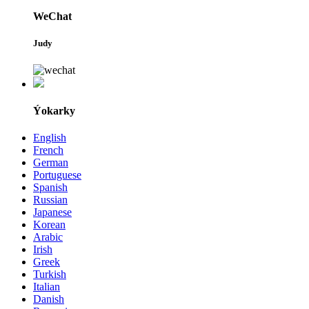
WeChat
Judy
Ýokarky
English
French
German
Portuguese
Spanish
Russian
Japanese
Korean
Arabic
Irish
Greek
Turkish
Italian
Danish