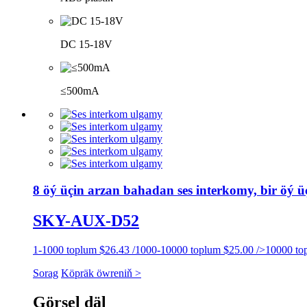
DC 15-18V
≤500mA
8 öý üçin arzan bahadan ses interkomy, bir öý üç
SKY-AUX-D52
1-1000 toplum $26.43 /1000-10000 toplum $25.00 />10000 to
Sorag
Köpräk öwreniň >
Görsel däl