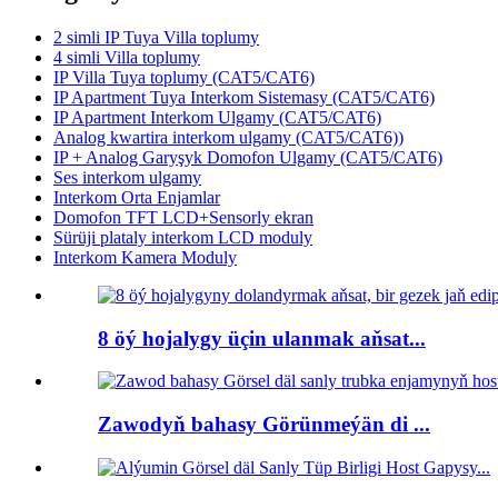
2 simli IP Tuya Villa toplumy
4 simli Villa toplumy
IP Villa Tuya toplumy (CAT5/CAT6)
IP Apartment Tuya Interkom Sistemasy (CAT5/CAT6)
IP Apartment Interkom Ulgamy (CAT5/CAT6)
Analog kwartira interkom ulgamy (CAT5/CAT6))
IP + Analog Garyşyk Domofon Ulgamy (CAT5/CAT6)
Ses interkom ulgamy
Interkom Orta Enjamlar
Domofon TFT LCD+Sensorly ekran
Sürüji plataly interkom LCD moduly
Interkom Kamera Moduly
8 öý hojalygy üçin ulanmak aňsat...
Zawodyň bahasy Görünmeýän di ...