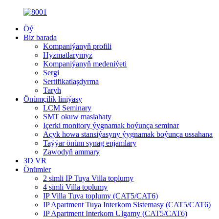
Öý
Biz barada
Kompaniýanyň profili
Hyzmatlarymyz
Kompaniýanyň medeniýeti
Sergi
Sertifikatlaşdyrma
Taryh
Önümçilik liniýasy
LCM Seminary
SMT okuw maslahaty
Içerki monitory ýygnamak boýunça seminar
Açyk howa stansiýasyny ýygnamak boýunça ussahana
Taýýar önüm synag enjamlary
Zawodyň ammary
3D VR
Önümler
2 simli IP Tuya Villa toplumy
4 simli Villa toplumy
IP Villa Tuya toplumy (CAT5/CAT6)
IP Apartment Tuya Interkom Sistemasy (CAT5/CAT6)
IP Apartment Interkom Ulgamy (CAT5/CAT6)