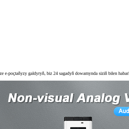
e e-poçtaňyzy galdyryň, biz 24 sagadyň dowamynda siziň bilen habarl