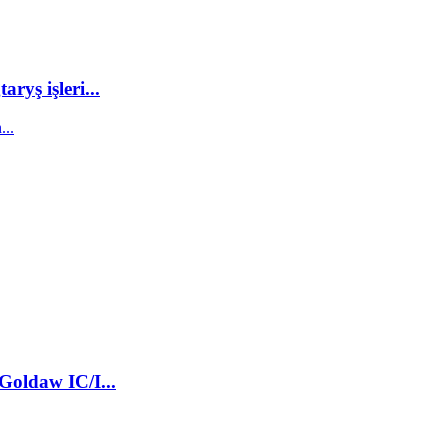
yş işleri...
Goldaw IC/I...