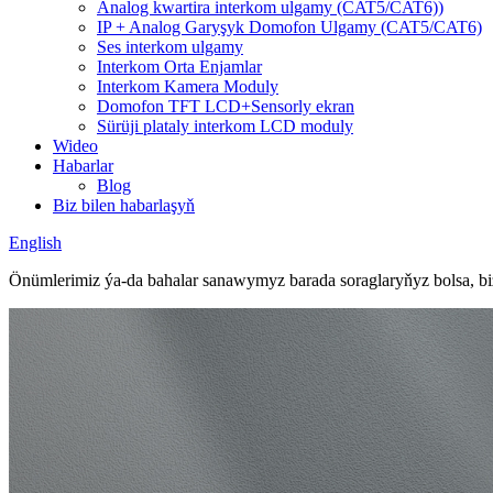
Analog kwartira interkom ulgamy (CAT5/CAT6))
IP + Analog Garyşyk Domofon Ulgamy (CAT5/CAT6)
Ses interkom ulgamy
Interkom Orta Enjamlar
Interkom Kamera Moduly
Domofon TFT LCD+Sensorly ekran
Sürüji plataly interkom LCD moduly
Wideo
Habarlar
Blog
Biz bilen habarlaşyň
English
Önümlerimiz ýa-da bahalar sanawymyz barada soraglaryňyz bolsa, biz