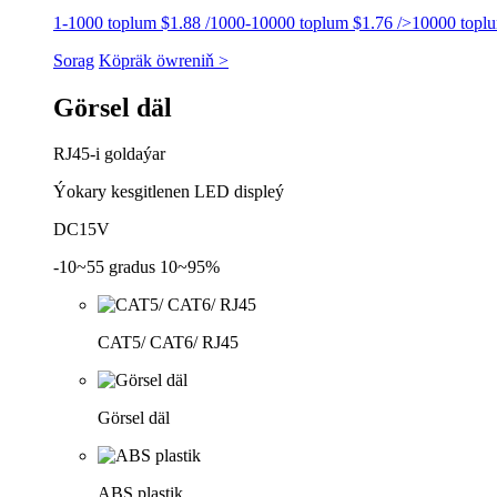
1-1000 toplum $1.88 /1000-10000 toplum $1.76 />10000 topl
Sorag
Köpräk öwreniň >
Görsel däl
RJ45-i goldaýar
Ýokary kesgitlenen LED displeý
DC15V
-10~55 gradus 10~95%
CAT5/ CAT6/ RJ45
Görsel däl
ABS plastik