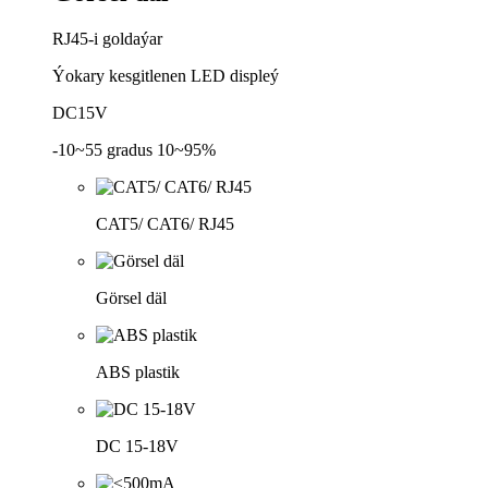
RJ45-i goldaýar
Ýokary kesgitlenen LED displeý
DC15V
-10~55 gradus 10~95%
CAT5/ CAT6/ RJ45
Görsel däl
ABS plastik
DC 15-18V