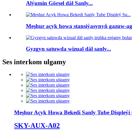
Alýumin Görsel däl Sanly...
Meşhur açyk howa stansiýasynyň gazuw-agtar
Gyzgyn satuwda wizual däl sanly...
Ses interkom ulgamy
Meşhur Açyk Howa Bekedi Sanly Tube Displeýi 
SKY-AUX-A02