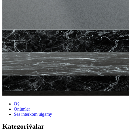
Öý
Önümler
Ses interkom ulgamy
Kategoriýalar