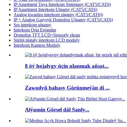
IP Apartment Tuya Interkom Sistemasy (CAT5/CAT6)
IP Apartment Interkom Ulgamy (CAT5/CAT6)
Analog kwartira interkom ulgamy (CAT5/CAT6))
IP + Analog Garyşyk Domofon Ulgamy (CAT5/CAT6)
Ses interkom ulgamy
Interkom Orta Enjamlar
Domofon TFT LCD+Sensorly ekran
Sürüji plataly interkom LCD moduly
Interkom Kamera Moduly
8 öý hojalygy üçin ulanmak aňsat...
Zawodyň bahasy Görünmeýän di ...
Alýumin Görsel däl Sanly...