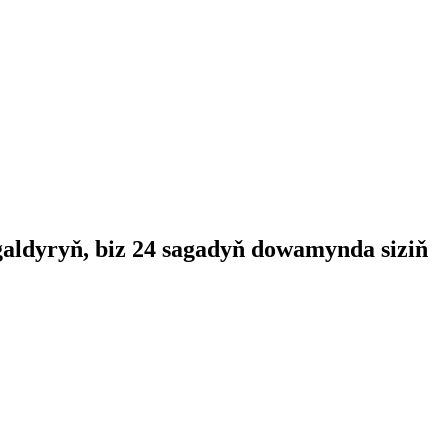
galdyryň, biz 24 sagadyň dowamynda siziň