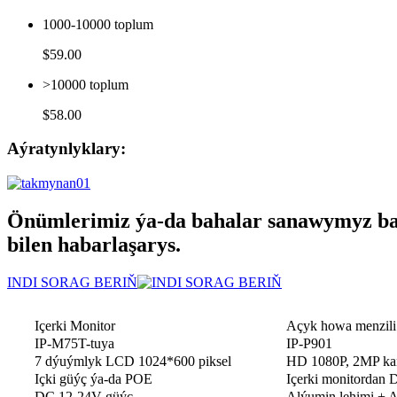
1000-10000 toplum
$59.00
>10000 toplum
$58.00
Aýratynlyklary:
Önümlerimiz ýa-da bahalar sanawymyz bara
bilen habarlaşarys.
INDI SORAG BERIŇ
Içerki Monitor
Açyk howa menzili
IP-M75T-tuya
IP-P901
7 dýuýmlyk LCD 1024*600 piksel
HD 1080P, 2MP ka
Içki güýç ýa-da POE
Içerki monitordan
DC 12-24V güýç
Alýumin lehimi + Ak