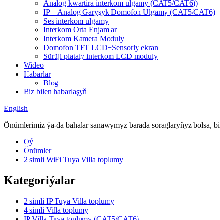
Analog kwartira interkom ulgamy (CAT5/CAT6))
IP + Analog Garyşyk Domofon Ulgamy (CAT5/CAT6)
Ses interkom ulgamy
Interkom Orta Enjamlar
Interkom Kamera Moduly
Domofon TFT LCD+Sensorly ekran
Sürüji plataly interkom LCD moduly
Wideo
Habarlar
Blog
Biz bilen habarlaşyň
English
Önümlerimiz ýa-da bahalar sanawymyz barada soraglaryňyz bolsa, biz
Öý
Önümler
2 simli WiFi Tuya Villa toplumy
Kategoriýalar
2 simli IP Tuya Villa toplumy
4 simli Villa toplumy
IP Villa Tuya toplumy (CAT5/CAT6)