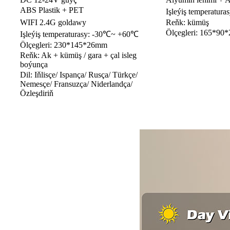
ABS Plastik + PET
Işleýiş temperatur
WIFI 2.4G goldawy
Reňk: kümüş
Ölçegleri: 165*9
Işleýiş temperaturasy: -30℃~ +60℃
Ölçegleri: 230*145*26mm
Reňk: Ak + kümüş / gara + çal isleg
boýunça
Dil: Iňlisçe/ Ispança/ Rusça/ Türkçe/
Nemesçe/ Fransuzça/ Niderlandça/
Özleşdiriň