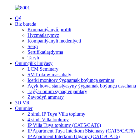
Öý
Biz barada
Kompaniýanyň profili
Hyzmatlarymyz
Kompaniýanyň medeniýeti
Sergi
Sertifikatlaşdyrma
Taryh
Önümçilik liniýasy
LCM Seminary
SMT okuw maslahaty
Içerki monitory ýygnamak boýunça seminar
Açyk howa stansiýasyny ýygnamak boýunça ussahana
Taýýar önüm synag enjamlary
Zawodyň ammary
3D VR
Önümler
2 simli IP Tuya Villa toplumy
4 simli Villa toplumy
IP Villa Tuya toplumy (CAT5/CAT6)
IP Apartment Tuya Interkom Sistemasy (CAT5/CAT6)
IP Apartment Interkom Ulgamy (CAT5/CAT6)