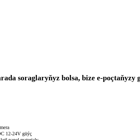
da soraglaryňyz bolsa, bize e-poçtaňyzy 
mera
 DC 12-24V güýç
ril panel materialy