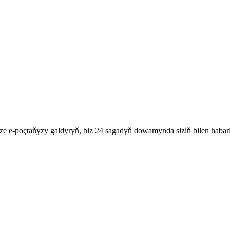
e e-poçtaňyzy galdyryň, biz 24 sagadyň dowamynda siziň bilen habarl