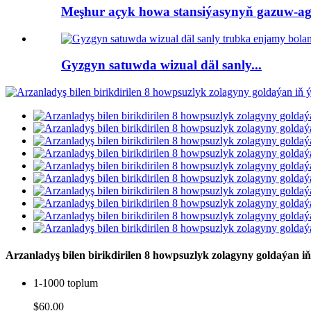
Meşhur açyk howa stansiýasynyň gazuw-agtar
Gyzgyn satuwda wizual däl sanly...
Arzanladyş bilen birikdirilen 8 howpsuzlyk zolagyny goldaýan i
1-1000 toplum
$60.00