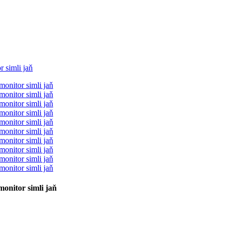
onitor simli jaň