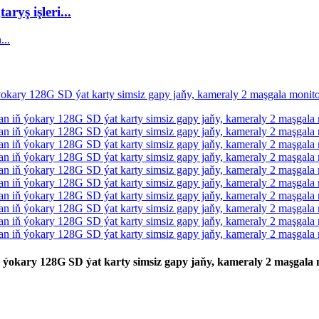
yş işleri...
ň ýokary 128G SD ýat karty simsiz gapy jaňy, kameraly 2 maşgala m