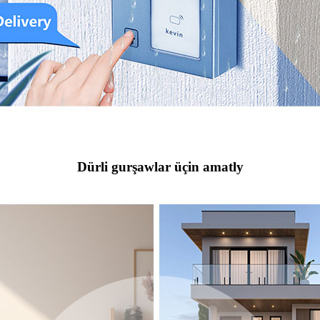
Dürli gurşawlar üçin amatly