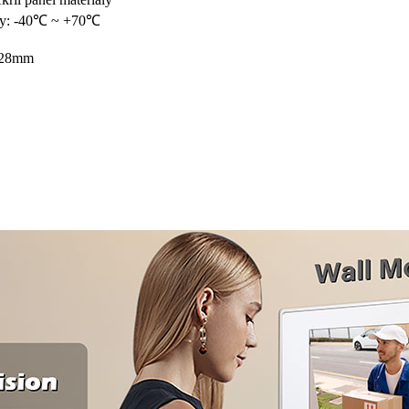
asy: -40℃ ~ +70℃
0*28mm