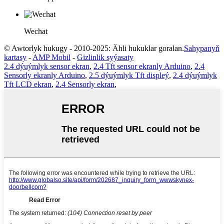
Wechat
© Awtorlyk hukugy - 2010-2025: Ähli hukuklar goralan.
Sahypanyň
kartasy
-
AMP Mobil
-
Gizlinlik syýasaty
2.4 dýuýmlyk sensor ekran
,
2.4 Tft sensor ekranly Arduino
,
2.4
Sensorly ekranly Arduino
,
2.5 dýuýmlyk Tft displeý
,
2.4 dýuýmlyk
Tft LCD ekran
,
2.4 Sensorly ekran
,