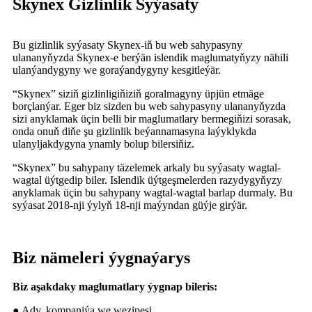
Skynex Gizlinlik Syýasaty
Bu gizlinlik syýasaty Skynex-iň bu web sahypasyny
ulananyňyzda Skynex-e berýän islendik maglumatyňyzy nähili
ulanýandygyny we goraýandygyny kesgitleýär.
“Skynex” siziň gizlinligiňiziň goralmagyny üpjün etmäge
borçlanýar. Eger biz sizden bu web sahypasyny ulananyňyzda
sizi anyklamak üçin belli bir maglumatlary bermegiňizi sorasak,
onda onuň diňe şu gizlinlik beýannamasyna laýyklykda
ulanyljakdygyna ynamly bolup bilersiňiz.
“Skynex” bu sahypany täzelemek arkaly bu syýasaty wagtal-
wagtal üýtgedip biler. Islendik üýtgeşmelerden razydygyňyzy
anyklamak üçin bu sahypany wagtal-wagtal barlap durmaly. Bu
syýasat 2018-nji ýylyň 18-nji maýyndan güýje girýär.
Biz nämeleri ýygnaýarys
Biz aşakdaky maglumatlary ýygnap bileris:
● Ady, kompaniýa we wezipesi.