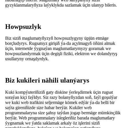
gyzyklanmalaryňyza laýyklykda sazlamak üçin ulanyp bileris.
Howpsuzlyk
Biz siziň maglumatyňyzyň howpsuzlygyny üpjün etmäge
borçludyrys. Rugsatsyz girişiň ýa-da açylmagyň öňüni almak
üçin, internetde ýygnaýan maglumatlarymyzy goramak we
howpsuzlandyrmak üçin degişli fiziki, elektron we dolandyryş
usullaryny ornaşdyrdyk.
Biz kukileri nähili ulanýarys
Kuki kompýuteriňiziň gaty diskine ýerleşdirmek üçin rugsat
soraýan kiçi faýldyr. Siz razy bolanyňyzdan soň, faýl goşulýar
we kuki web trafikini seljermäge kömek edýär ýa-da belli bir
saýta gireniňizde size habar berýär. Kukiler web
programmalaryna size şahsy taýdan jogap bermäge mümkinçilik
berýär. Web programmalary islegleriňiz barada maglumatlary
ýygnamak we ýatda saklamak arkaly öz işlerini siziň