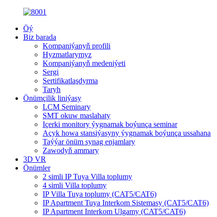
Öý
Biz barada
Kompaniýanyň profili
Hyzmatlarymyz
Kompaniýanyň medeniýeti
Sergi
Sertifikatlaşdyrma
Taryh
Önümçilik liniýasy
LCM Seminary
SMT okuw maslahaty
Içerki monitory ýygnamak boýunça seminar
Açyk howa stansiýasyny ýygnamak boýunça ussahana
Taýýar önüm synag enjamlary
Zawodyň ammary
3D VR
Önümler
2 simli IP Tuya Villa toplumy
4 simli Villa toplumy
IP Villa Tuya toplumy (CAT5/CAT6)
IP Apartment Tuya Interkom Sistemasy (CAT5/CAT6)
IP Apartment Interkom Ulgamy (CAT5/CAT6)