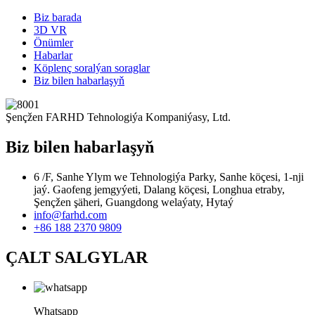
Biz barada
3D VR
Önümler
Habarlar
Köplenç soralýan soraglar
Biz bilen habarlaşyň
Şençžen FARHD Tehnologiýa Kompaniýasy, Ltd.
Biz bilen habarlaşyň
6 /F, Sanhe Ylym we Tehnologiýa Parky, Sanhe köçesi, 1-nji
jaý. Gaofeng jemgyýeti, Dalang köçesi, Longhua etraby,
Şençžen şäheri, Guangdong welaýaty, Hytaý
info@farhd.com
+86 188 2370 9809
ÇALT SALGYLAR
Whatsapp