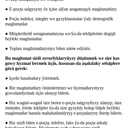
● E-poçta salgysyny öz içine alýan aragatnaşyk maglumatlary.
● Poçta indeksi, islegler we gyzyklanmalar ýaly demografik
maglumatlar.
● Müşderileriň soragnamalaryna we/ýa-da tekliplerine degişli
beýleki maglumatlar.
● Toplan maglumatlarymyz bilen näme edýäris.
Bu maglumat siziň zerurlyklaryňyzy düşünmek we size has
gowy hyzmat bermek üçin, hususan-da aşakdaky sebäplere
görä gerek:
● Içerki hasabatlary ýöretmek.
● Biz maglumatlary önümlerimizi we hyzmatlarymyzy
gowulandyrmak üçin ulanyp bileris.
● Biz wagtal-wagtal size beren e-poçta salgysyňyzy ulanyp, täze
önümler, ýörite teklipler ýa-da size gyzykly bolup biljek beýleki
maglumatlar barada mahabatlandyryş e-poçtalaryny iberip bileris.
● Biz siziň bilen e-poçta, telefon, faks ýa-da poçta arkaly
habarlaşyp bileris. Maglumaty web sahypasyny siziň