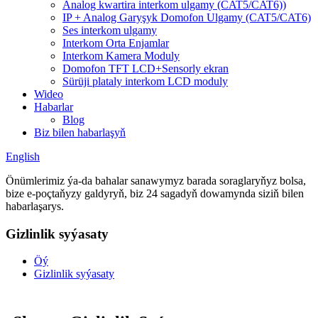
Analog kwartira interkom ulgamy (CAT5/CAT6))
IP + Analog Garyşyk Domofon Ulgamy (CAT5/CAT6)
Ses interkom ulgamy
Interkom Orta Enjamlar
Interkom Kamera Moduly
Domofon TFT LCD+Sensorly ekran
Sürüji plataly interkom LCD moduly
Wideo
Habarlar
Blog
Biz bilen habarlaşyň
English
Önümlerimiz ýa-da bahalar sanawymyz barada soraglaryňyz bolsa,
bize e-poçtaňyzy galdyryň, biz 24 sagadyň dowamynda siziň bilen
habarlaşarys.
Gizlinlik syýasaty
Öý
Gizlinlik syýasaty