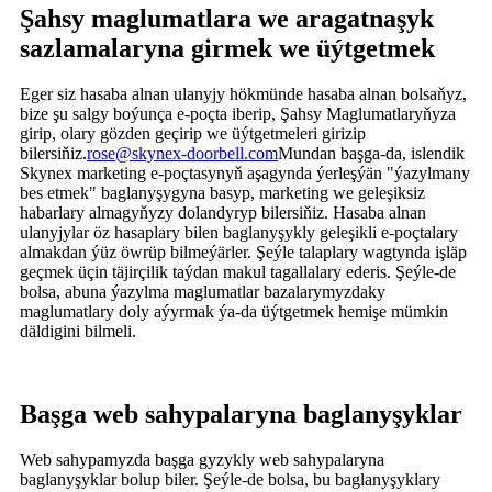
Şahsy maglumatlara we aragatnaşyk
sazlamalaryna girmek we üýtgetmek
Eger siz hasaba alnan ulanyjy hökmünde hasaba alnan bolsaňyz,
bize şu salgy boýunça e-poçta iberip, Şahsy Maglumatlaryňyza
girip, olary gözden geçirip we üýtgetmeleri girizip
bilersiňiz.
rose@skynex-doorbell.com
Mundan başga-da, islendik
Skynex marketing e-poçtasynyň aşagynda ýerleşýän "ýazylmany
bes etmek" baglanyşygyna basyp, marketing we geleşiksiz
habarlary almagyňyzy dolandyryp bilersiňiz. Hasaba alnan
ulanyjylar öz hasaplary bilen baglanyşykly geleşikli e-poçtalary
almakdan ýüz öwrüp bilmeýärler. Şeýle talaplary wagtynda işläp
geçmek üçin täjirçilik taýdan makul tagallalary ederis. Şeýle-de
bolsa, abuna ýazylma maglumatlar bazalarymyzdaky
maglumatlary doly aýyrmak ýa-da üýtgetmek hemişe mümkin
däldigini bilmeli.
Başga web sahypalaryna baglanyşyklar
Web sahypamyzda başga gyzykly web sahypalaryna
baglanyşyklar bolup biler. Şeýle-de bolsa, bu baglanyşyklary