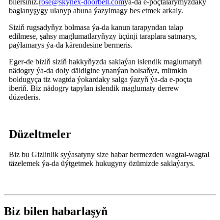
bilersiňiz.
rose@skynex-doorbell.com
ýa-da e-poçtalarymyzdaky
baglanyşygy ulanyp abuna ýazylmagy bes etmek arkaly.
Siziň rugsadyňyz bolmasa ýa-da kanun tarapyndan talap
edilmese, şahsy maglumatlaryňyzy üçünji taraplara satmarys,
paýlamarys ýa-da kärendesine bermeris.
Eger-de biziň siziň hakkyňyzda saklaýan islendik maglumatyň
nädogry ýa-da doly däldigine ynanýan bolsaňyz, mümkin
boldugyça tiz wagtda ýokardaky salga ýazyň ýa-da e-poçta
iberiň. Biz nädogry tapylan islendik maglumaty derrew
düzederis.
Düzeltmeler
Biz bu Gizlinlik syýasatyny size habar bermezden wagtal-wagtal
täzelemek ýa-da üýtgetmek hukugyny özümizde saklaýarys.
Biz bilen habarlaşyň