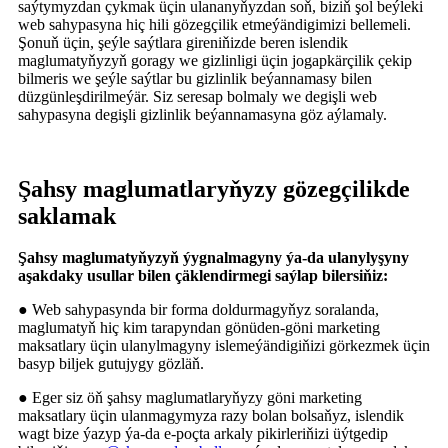
saýtymyzdan çykmak üçin ulananyňyzdan soň, biziň şol beýleki
web sahypasyna hiç hili gözegçilik etmeýändigimizi bellemeli.
Şonuň üçin, şeýle saýtlara gireniňizde beren islendik
maglumatyňyzyň goragy we gizlinligi üçin jogapkärçilik çekip
bilmeris we şeýle saýtlar bu gizlinlik beýannamasy bilen
düzgünleşdirilmeýär. Siz seresap bolmaly we degişli web
sahypasyna degişli gizlinlik beýannamasyna göz aýlamaly.
Şahsy maglumatlaryňyzy gözegçilikde
saklamak
Şahsy maglumatyňyzyň ýygnalmagyny ýa-da ulanylyşyny
aşakdaky usullar bilen çäklendirmegi saýlap bilersiňiz:
● Web sahypasynda bir forma doldurmagyňyz soralanda,
maglumatyň hiç kim tarapyndan gönüden-göni marketing
maksatlary üçin ulanylmagyny islemeýändigiňizi görkezmek üçin
basyp biljek gutujygy gözläň.
● Eger siz öň şahsy maglumatlaryňyzy göni marketing
maksatlary üçin ulanmagymyza razy bolan bolsaňyz, islendik
wagt bize ýazyp ýa-da e-poçta arkaly pikirleriňizi üýtgedip