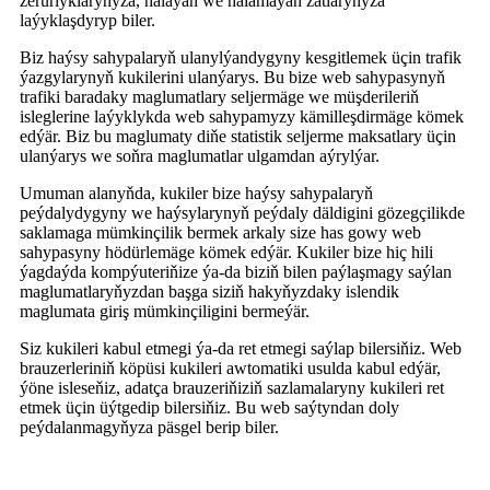
zerurlyklaryňyza, halaýan we halamaýan zatlaryňyza
laýyklaşdyryp biler.
Biz haýsy sahypalaryň ulanylýandygyny kesgitlemek üçin trafik
ýazgylarynyň kukilerini ulanýarys. Bu bize web sahypasynyň
trafiki baradaky maglumatlary seljermäge we müşderileriň
isleglerine laýyklykda web sahypamyzy kämilleşdirmäge kömek
edýär. Biz bu maglumaty diňe statistik seljerme maksatlary üçin
ulanýarys we soňra maglumatlar ulgamdan aýrylýar.
Umuman alanyňda, kukiler bize haýsy sahypalaryň
peýdalydygyny we haýsylarynyň peýdaly däldigini gözegçilikde
saklamaga mümkinçilik bermek arkaly size has gowy web
sahypasyny hödürlemäge kömek edýär. Kukiler bize hiç hili
ýagdaýda kompýuteriňize ýa-da biziň bilen paýlaşmagy saýlan
maglumatlaryňyzdan başga siziň hakyňyzdaky islendik
maglumata giriş mümkinçiligini bermeýär.
Siz kukileri kabul etmegi ýa-da ret etmegi saýlap bilersiňiz. Web
brauzerleriniň köpüsi kukileri awtomatiki usulda kabul edýär,
ýöne isleseňiz, adatça brauzeriňiziň sazlamalaryny kukileri ret
etmek üçin üýtgedip bilersiňiz. Bu web saýtyndan doly
peýdalanmagyňyza päsgel berip biler.