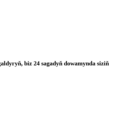
galdyryň, biz 24 sagadyň dowamynda siziň