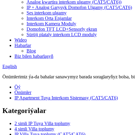
Analog kwartira interkom ulgamy (CAT5/CAT6))
IP + Analog Garyşyk Domofon Ulgamy (CAT5/CAT6)
Ses interkom ulgamy
Interkom Orta Enjamlar
Interkom Kamera Moduly
Domofon TFT LCD+Sensorly ekran
Sürüji plataly interkom LCD moduly
Wideo
Habarlar
Blog
Biz bilen habarlaşyň
English
Önümlerimiz ýa-da bahalar sanawymyz barada soraglaryňyz bolsa, biz
Öý
Önümler
IP Apartment Tuya Interkom Sistemasy (CAT5/CAT6)
Kategoriýalar
2 simli IP Tuya Villa toplumy
4 simli Villa toplumy
IP Villa Tuya toplumy (CAT5/CAT6)