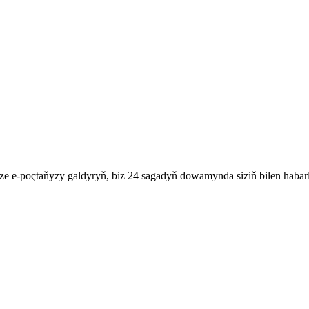
e e-poçtaňyzy galdyryň, biz 24 sagadyň dowamynda siziň bilen habarl