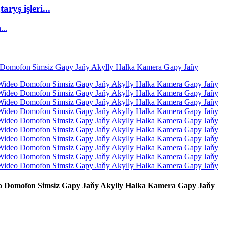
yş işleri...
o Domofon Simsiz Gapy Jaňy Akylly Halka Kamera Gapy Jaňy