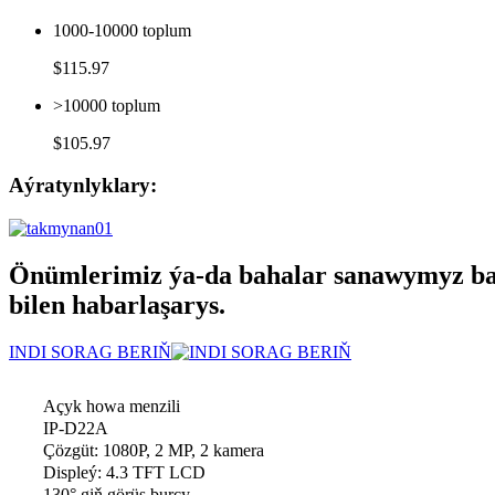
1000-10000 toplum
$115.97
>10000 toplum
$105.97
Aýratynlyklary:
Önümlerimiz ýa-da bahalar sanawymyz bara
bilen habarlaşarys.
INDI SORAG BERIŇ
Açyk howa menzili
IP-D22A
Çözgüt: 1080P, 2 MP, 2 kamera
Displeý: 4.3 TFT LCD
130° giň görüş burçy