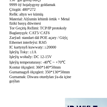
9999 öý hojalygyny goldamak
Çözgüt: 480*272
Reňk: altyn we kümüş
Material: Alýumin lehimli örtük + Metal
fiziki basyş düwmesi
Tor Geçiriş Režimi: TCP/IP protokoly
Baglanyşyk: CAT5/ CAT6
Zarýad: standart däl POE açary / Güýç
Ethernet interfeýsi: RJ45
IC kartynyň kuwwaty: ≥20000
Işleýiş Toky: ≤1A
Işleýiş woltažy: DC 12-15V
Işleýiş temperaturasy: -40℃ ~ +70℃
Kontur ölçegleri: 360*140*50mm
Gurnamagyň ölçegleri: 350*130*50mm
Gurnamak: Diwara oturdylan ýa-da içine
goýlan