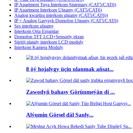
IP Apartment Tuya Interkom Sistemasy (CAT5/CAT6)
IP Apartment Interkom Ulgamy (CAT5/CAT6)
Analog kwartira interkom ulgamy (CAT5/CAT6))
IP + Analog Garyşyk Domofon Ulgamy (CAT5/CAT6)
Ses interkom ulgamy
Interkom Orta Enjamlar
Domofon TFT LCD+Sensorly ekran
Sürüji plataly interkom LCD moduly
Interkom Kamera Moduly
8 öý hojalygy üçin ulanmak aňsat...
Zawodyň bahasy Görünmeýän di ...
Alýumin Görsel däl Sanly...