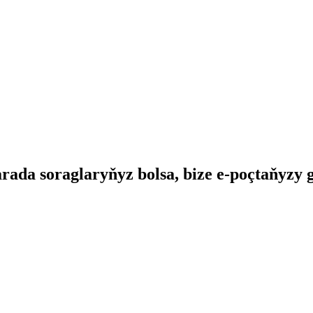
da soraglaryňyz bolsa, bize e-poçtaňyzy 