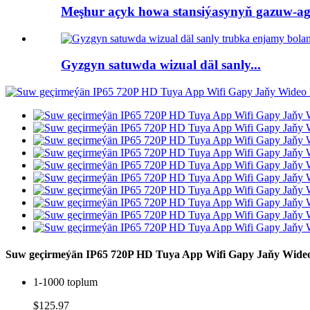
Meşhur açyk howa stansiýasynyň gazuw-agtar
Gyzgyn satuwda wizual däl sanly...
Suw geçirmeýän IP65 720P HD Tuya App Wifi Gapy Jaňy Wide
1-1000 toplum
$125.97