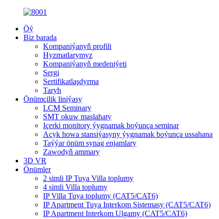
Öý
Biz barada
Kompaniýanyň profili
Hyzmatlarymyz
Kompaniýanyň medeniýeti
Sergi
Sertifikatlaşdyrma
Taryh
Önümçilik liniýasy
LCM Seminary
SMT okuw maslahaty
Içerki monitory ýygnamak boýunça seminar
Açyk howa stansiýasyny ýygnamak boýunça ussahana
Taýýar önüm synag enjamlary
Zawodyň ammary
3D VR
Önümler
2 simli IP Tuya Villa toplumy
4 simli Villa toplumy
IP Villa Tuya toplumy (CAT5/CAT6)
IP Apartment Tuya Interkom Sistemasy (CAT5/CAT6)
IP Apartment Interkom Ulgamy (CAT5/CAT6)